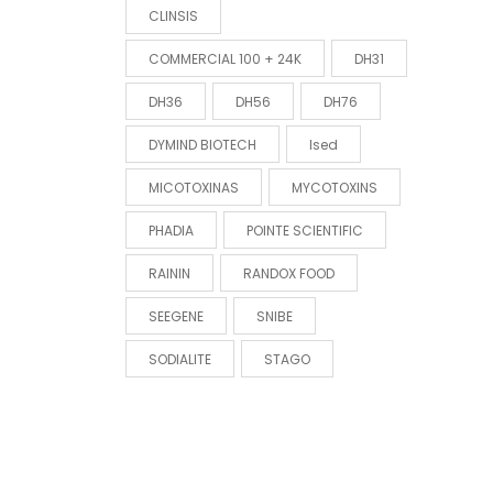
CLINSIS
COMMERCIAL 100 + 24K
DH31
DH36
DH56
DH76
DYMIND BIOTECH
Ised
MICOTOXINAS
MYCOTOXINS
PHADIA
POINTE SCIENTIFIC
RAININ
RANDOX FOOD
SEEGENE
SNIBE
SODIALITE
STAGO