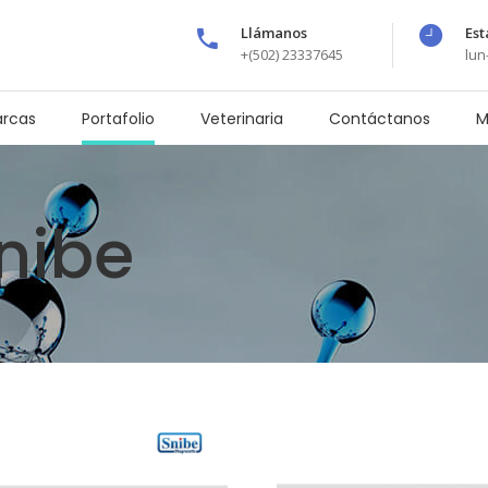
Llámanos
Est
+(502) 23337645
lun
rcas
Portafolio
Veterinaria
Contáctanos
M
nibe