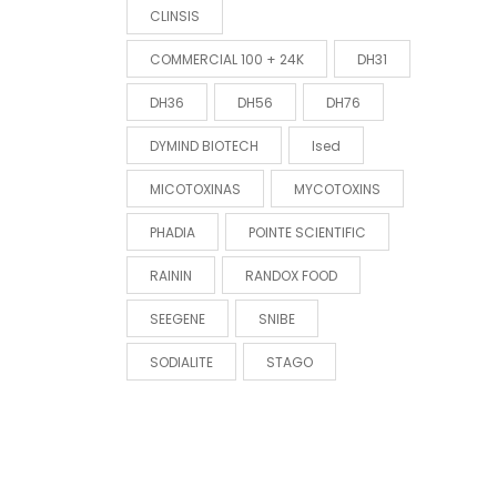
CLINSIS
COMMERCIAL 100 + 24K
DH31
DH36
DH56
DH76
DYMIND BIOTECH
Ised
MICOTOXINAS
MYCOTOXINS
PHADIA
POINTE SCIENTIFIC
RAININ
RANDOX FOOD
SEEGENE
SNIBE
SODIALITE
STAGO