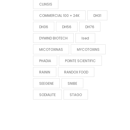
CLINSIS
COMMERCIAL 100 + 24K
DH31
DH36
DH56
DH76
DYMIND BIOTECH
Ised
MICOTOXINAS
MYCOTOXINS
PHADIA
POINTE SCIENTIFIC
RAININ
RANDOX FOOD
SEEGENE
SNIBE
SODIALITE
STAGO