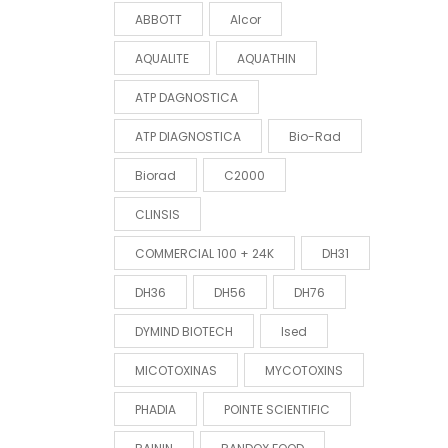
ABBOTT
Alcor
AQUALITE
AQUATHIN
ATP DAGNOSTICA
ATP DIAGNOSTICA
Bio-Rad
Biorad
C2000
CLINSIS
COMMERCIAL 100 + 24K
DH31
DH36
DH56
DH76
DYMIND BIOTECH
Ised
MICOTOXINAS
MYCOTOXINS
PHADIA
POINTE SCIENTIFIC