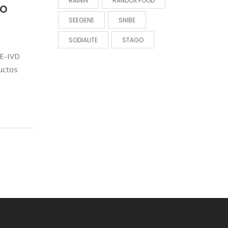
RAININ
RANDOX FOOD
to
SEEGENE
SNIBE
SODIALITE
STAGO
CE-IVD
ductos